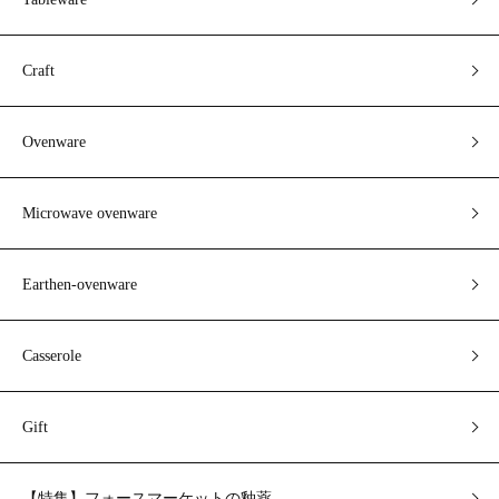
Craft
Ovenware
Microwave ovenware
Earthen-ovenware
Casserole
Gift
【特集】フォースマーケットの釉薬