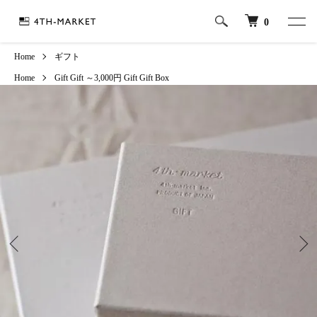
0
Home
ギフト
Home
Gift
Gift
～3,000円
Gift
Gift Box