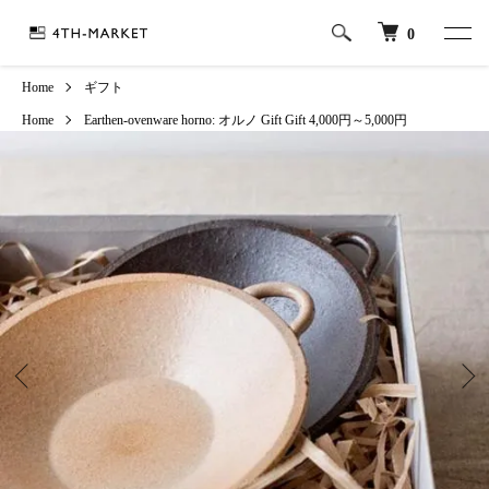
0
Home
ギフト
Home
Earthen-ovenware
horno: オルノ
Gift
Gift
4,000円～5,000円