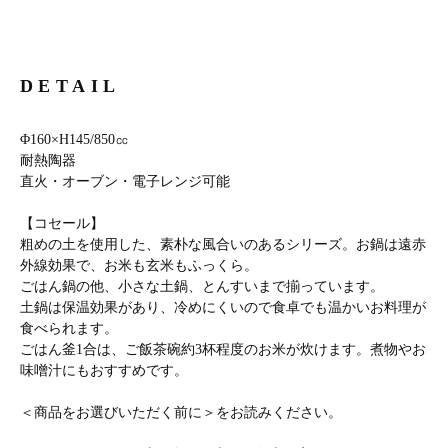
DETAIL
Φ160×H145/850㏄
耐熱陶器
直火・オーブン・電子レンジ可能
【コセール】
粗めの土を使用した、素朴な風合いのあるシリーズ。お鍋は遠赤
外線効果で、お米も玄米もふっくら。
ごはん鍋の他、小さな土鍋、とんすいまで揃っています。
土鍋は保温効果があり、冷めにくいので食卓でも温かいお料理が
食べられます。
ごはん釜1合は、ご飯茶碗約3杯程度のお米が炊けます。煮物やお
味噌汁にもおすすめです。
＜商品をお選びいただく前に＞
をお読みください。